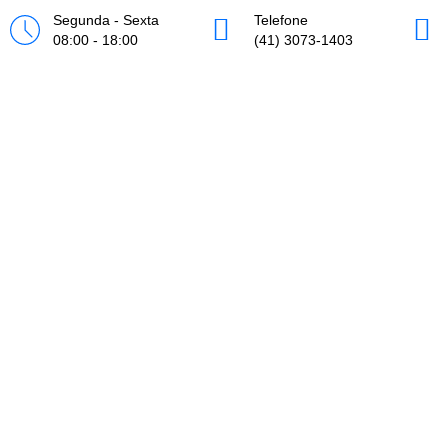
Ir
Segunda - Sexta
Telefone
para
08:00 - 18:00
(41) 3073-1403
o
conteúdo